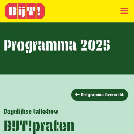
Programma 2025
Programma Overzicht
Dagelijkse talkshow
BIJT!praten